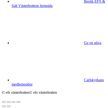
Besök EFS &
Salt Västerbottens hemsida
Ge en gåva
Carlskyrkans
medlemssidor
© efs västerbotten
© efs västerbotten