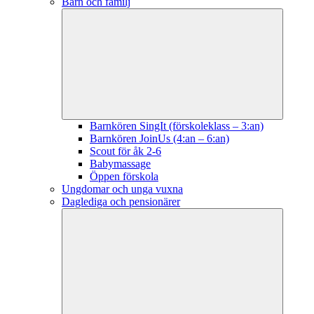
Barn och familj
Barnkören SingIt (förskoleklass – 3:an)
Barnkören JoinUs (4:an – 6:an)
Scout för åk 2-6
Babymassage
Öppen förskola
Ungdomar och unga vuxna
Daglediga och pensionärer