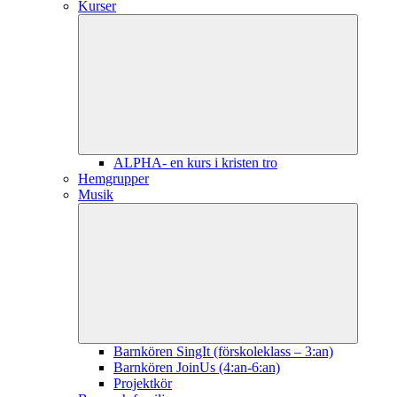
Kurser
ALPHA- en kurs i kristen tro
Hemgrupper
Musik
Barnkören SingIt (förskoleklass – 3:an)
Barnkören JoinUs (4:an-6:an)
Projektkör