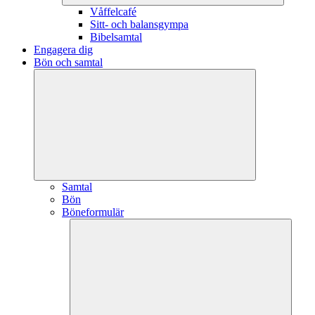
Våffelcafé
Sitt- och balansgympa
Bibelsamtal
Engagera dig
Bön och samtal
Samtal
Bön
Böneformulär