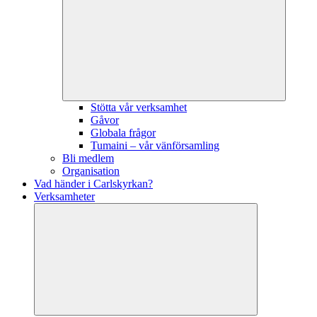
Stötta vår verksamhet
Gåvor
Globala frågor
Tumaini – vår vänförsamling
Bli medlem
Organisation
Vad händer i Carlskyrkan?
Verksamheter