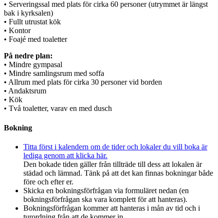
• Serveringssal med plats för cirka 60 personer (utrymmet är längst
bak i kyrksalen)
• Fullt utrustat kök
• Kontor
• Foajé med toaletter
På nedre plan:
• Mindre gympasal
• Mindre samlingsrum med soffa
• Allrum med plats för cirka 30 personer vid borden
• Andaktsrum
• Kök
• Två toaletter, varav en med dusch
Bokning
Titta först i kalendern om de tider och lokaler du vill boka är
lediga genom att klicka här.
Den bokade tiden gäller från tillträde till dess att lokalen är
städad och lämnad. Tänk på att det kan finnas bokningar både
före och efter er.
Skicka en bokningsförfrågan via formuläret nedan (en
bokningsförfrågan ska vara komplett för att hanteras).
Bokningsförfrågan kommer att hanteras i mån av tid och i
turordning från att de kommer in.