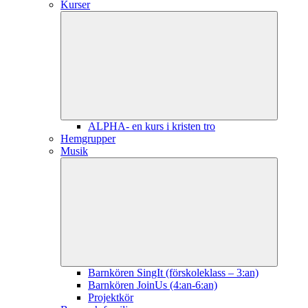
Kurser
ALPHA- en kurs i kristen tro
Hemgrupper
Musik
Barnkören SingIt (förskoleklass – 3:an)
Barnkören JoinUs (4:an-6:an)
Projektkör