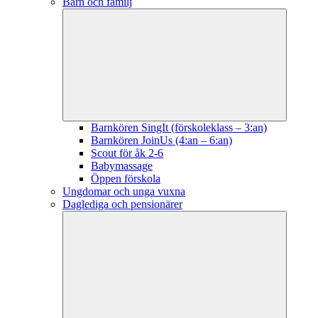
Barn och familj
Barnkören SingIt (förskoleklass – 3:an)
Barnkören JoinUs (4:an – 6:an)
Scout för åk 2-6
Babymassage
Öppen förskola
Ungdomar och unga vuxna
Daglediga och pensionärer