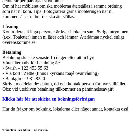
debiterar per påbörjad städtimme.
Om ni har möblerat om ska möblerna återställas i samma ordning
som när ni kom. Tips! Fotografera gärna möbleringen när ni
kommer så ser ni hur det ska återställas.
Låsning
Kontrollera att inga personer är kvar i lokalen samt övriga utrymmen
(t.ex. Toaletter) innan ni låser och lämnar. Återlämna nyckel enligt
överenskommelse.
Betalning
Betalning ska ske senaste 15 dager efter att ni hyrt.
Våra alternativ för betalning är:
• Swish – 123 453 55 63
• Via kort i Zettle (finns i kyrkans foajé ovanvåning)
• Bankgiro – 981-8220
Skriv i meddelande: datum, tid och kontaktperson för hyrestillfället
Obs: vid utebliven betalning tillkommer en påminnelseavgift.
Klicka här för att skicka en bokningsförfrågan
Har du frågor om bokning, lokalerna eller något annat, kontakta oss!
Tindra Sahlin - vikarie