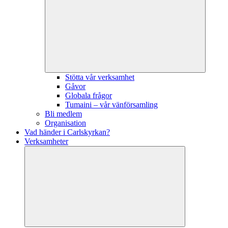
Stötta vår verksamhet
Gåvor
Globala frågor
Tumaini – vår vänförsamling
Bli medlem
Organisation
Vad händer i Carlskyrkan?
Verksamheter