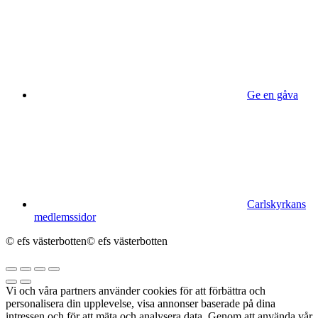
Ge en gåva
Carlskyrkans
medlemssidor
© efs västerbotten
© efs västerbotten
Vi och våra partners använder cookies för att förbättra och
personalisera din upplevelse, visa annonser baserade på dina
intressen och för att mäta och analysera data. Genom att använda vår