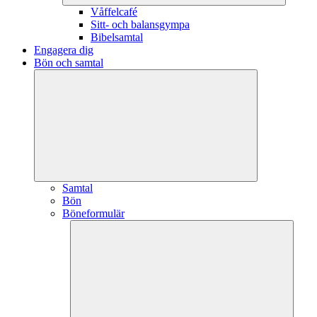
Våffelcafé
Sitt- och balansgympa
Bibelsamtal
Engagera dig
Bön och samtal
Samtal
Bön
Böneformulär