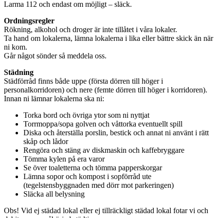
Larma 112 och endast om möjligt – släck.
Ordningsregler
Rökning, alkohol och droger är inte tillåtet i våra lokaler.
Ta hand om lokalerna, lämna lokalerna i lika eller bättre skick än när
ni kom.
Går något sönder så meddela oss.
Städning
Städförråd finns både uppe (första dörren till höger i
personalkorridoren) och nere (femte dörren till höger i korridoren).
Innan ni lämnar lokalerna ska ni:
Torka bord och övriga ytor som ni nyttjat
Torrmoppa/sopa golven och våttorka eventuellt spill
Diska och återställa porslin, bestick och annat ni använt i rätt
skåp och lådor
Rengöra och stäng av diskmaskin och kaffebryggare
Tömma kylen på era varor
Se över toaletterna och tömma papperskorgar
Lämna sopor och kompost i sopförråd ute
(tegelstensbyggnaden med dörr mot parkeringen)
Släcka all belysning
Obs! Vid ej städad lokal eller ej tillräckligt städad lokal fotar vi och