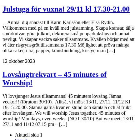
Julstuga för vuxna! 29/11 kl 17.30-21.00
– Anmäl dig snarast till Karin Karlsson eller Elsa Rydin.
Välkommen med på en kväll med julstämning. Skapa kransar, tälja
smörknivar, göra julkort, dekorera små pepparkakshus och annat
trevligt. Vi skapar vackra saker tillsammans. Kvällen börjar med att
vi äter risgrynsgröt tillsammans 17.30 Möjlighet att pröva många
olika saker, i trä, papper, kransbindning, kristyr, m.m […]
12 oktober 2023
Lovsångtrekvart – 45 minutes of
Worship!
Vi lovsjunger Jesus tillsammans! 45 minuters lovsång Jämna
veckor!! (förutom 30/10). Alltså, vi möts; 13/11, 27/11, 11/12 Kl
19.15-20.00. Stanna gärna kvar en stund och samtala och ät frukt
efter lovsången. We will worship Jesus together. 45 minutes of
worship! Mondays, even weeks (NOT 30/10) But we meet; 13/11
27/11 and 11/12 07.15 pm – […]
Aktuell sida
1