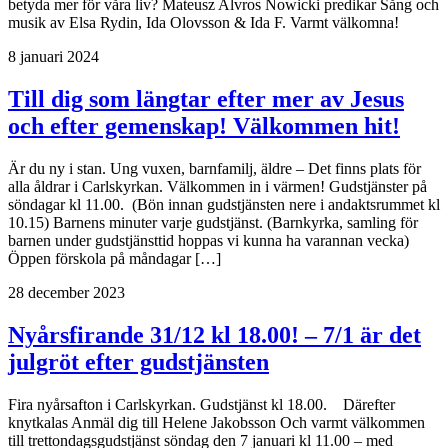
betyda mer för våra liv? Mateusz Alvros Nowicki predikar Sång och
musik av Elsa Rydin, Ida Olovsson & Ida F. Varmt välkomna!
8 januari 2024
Till dig som längtar efter mer av Jesus
och efter gemenskap! Välkommen hit!
Är du ny i stan. Ung vuxen, barnfamilj, äldre – Det finns plats för
alla åldrar i Carlskyrkan. Välkommen in i värmen! Gudstjänster på
söndagar kl 11.00. (Bön innan gudstjänsten nere i andaktsrummet kl
10.15) Barnens minuter varje gudstjänst. (Barnkyrka, samling för
barnen under gudstjänsttid hoppas vi kunna ha varannan vecka)
Öppen förskola på måndagar […]
28 december 2023
Nyårsfirande 31/12 kl 18.00! – 7/1 är det
julgröt efter gudstjänsten
Fira nyårsafton i Carlskyrkan. Gudstjänst kl 18.00. Därefter
knytkalas Anmäl dig till Helene Jakobsson Och varmt välkommen
till trettondagsgudstjänst söndag den 7 januari kl 11.00 – med