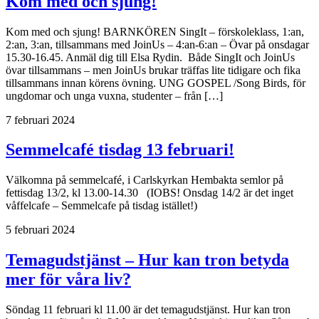
Kom med och sjung!
Kom med och sjung! BARNKÖREN SingIt – förskoleklass, 1:an,
2:an, 3:an, tillsammans med JoinUs – 4:an-6:an – Övar på onsdagar
15.30-16.45. Anmäl dig till Elsa Rydin. Både SingIt och JoinUs
övar tillsammans – men JoinUs brukar träffas lite tidigare och fika
tillsammans innan körens övning. UNG GOSPEL /Song Birds, för
ungdomar och unga vuxna, studenter – från […]
7 februari 2024
Semmelcafé tisdag 13 februari!
Välkomna på semmelcafé, i Carlskyrkan Hembakta semlor på
fettisdag 13/2, kl 13.00-14.30 (IOBS! Onsdag 14/2 är det inget
våffelcafe – Semmelcafe på tisdag istället!)
5 februari 2024
Temagudstjänst – Hur kan tron betyda
mer för våra liv?
Söndag 11 februari kl 11.00 är det temagudstjänst. Hur kan tron