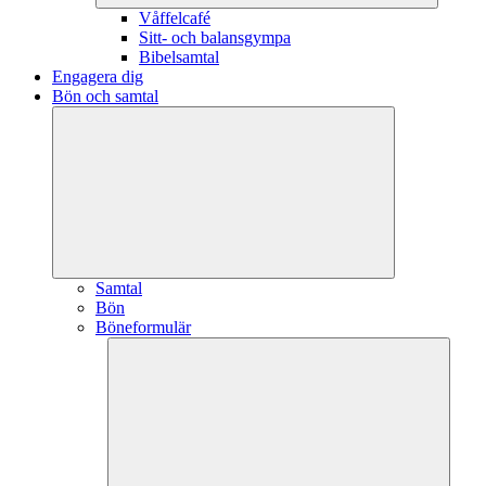
Våffelcafé
Sitt- och balansgympa
Bibelsamtal
Engagera dig
Bön och samtal
Samtal
Bön
Böneformulär