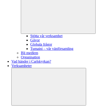
Stötta vår verksamhet
Gåvor
Globala frågor
Tumaini – vår vänförsamling
Bli medlem
Organisation
Vad händer i Carlskyrkan?
Verksamheter