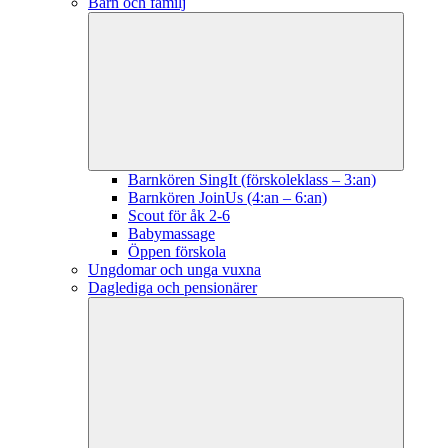
Barn och familj
Barnkören SingIt (förskoleklass – 3:an)
Barnkören JoinUs (4:an – 6:an)
Scout för åk 2-6
Babymassage
Öppen förskola
Ungdomar och unga vuxna
Daglediga och pensionärer