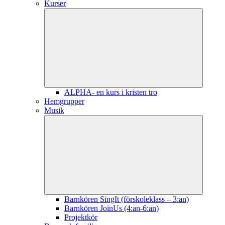
Kurser
ALPHA- en kurs i kristen tro
Hemgrupper
Musik
Barnkören SingIt (förskoleklass – 3:an)
Barnkören JoinUs (4:an-6:an)
Projektkör