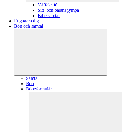
Våffelcafé
Sitt- och balansgympa
Bibelsamtal
Engagera dig
Bön och samtal
Samtal
Bön
Böneformulär