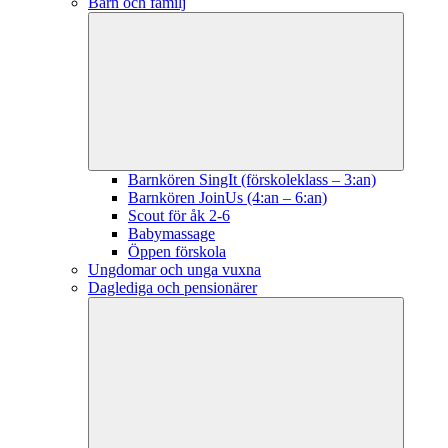
Barn och familj
Barnkören SingIt (förskoleklass – 3:an)
Barnkören JoinUs (4:an – 6:an)
Scout för åk 2-6
Babymassage
Öppen förskola
Ungdomar och unga vuxna
Daglediga och pensionärer