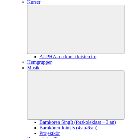
Kurser
ALPHA- en kurs i kristen tro
Hemgrupper
Musik
Barnkören SingIt (förskoleklass – 3:an)
Barnkören JoinUs (4:an-6:an)
Projektkör