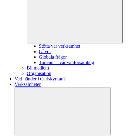
Stötta vår verksamhet
Gåvor
Globala frågor
Tumaini – vår vänförsamling
Bli medlem
Organisation
Vad händer i Carlskyrkan?
Verksamheter