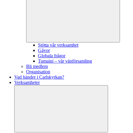
Stötta vår verksamhet
Gåvor
Globala frågor
Tumaini – vår vänförsamling
Bli medlem
Organisation
Vad händer i Carlskyrkan?
Verksamheter