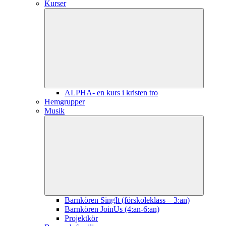
Kurser
ALPHA- en kurs i kristen tro
Hemgrupper
Musik
Barnkören SingIt (förskoleklass – 3:an)
Barnkören JoinUs (4:an-6:an)
Projektkör