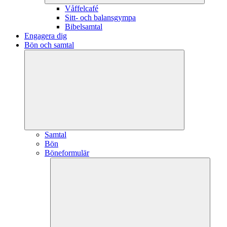
Våffelcafé
Sitt- och balansgympa
Bibelsamtal
Engagera dig
Bön och samtal
Samtal
Bön
Böneformulär