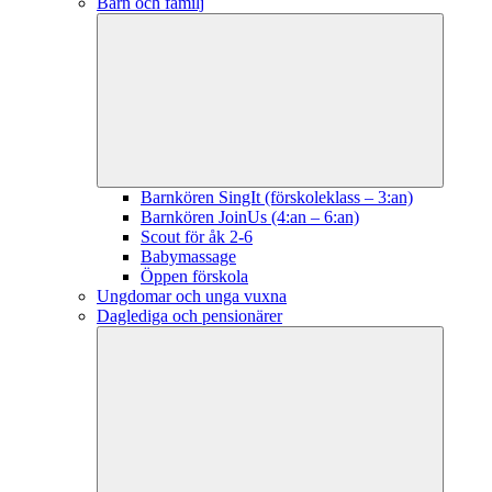
Barn och familj
Barnkören SingIt (förskoleklass – 3:an)
Barnkören JoinUs (4:an – 6:an)
Scout för åk 2-6
Babymassage
Öppen förskola
Ungdomar och unga vuxna
Daglediga och pensionärer