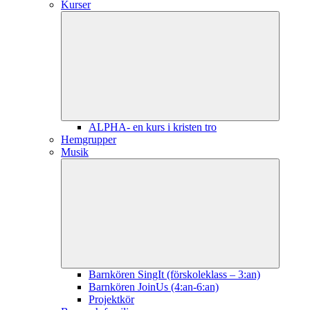
Kurser
ALPHA- en kurs i kristen tro
Hemgrupper
Musik
Barnkören SingIt (förskoleklass – 3:an)
Barnkören JoinUs (4:an-6:an)
Projektkör