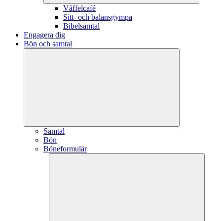
Våffelcafé
Sitt- och balansgympa
Bibelsamtal
Engagera dig
Bön och samtal
Samtal
Bön
Böneformulär