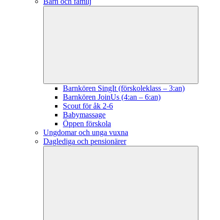
Barn och familj
Barnkören SingIt (förskoleklass – 3:an)
Barnkören JoinUs (4:an – 6:an)
Scout för åk 2-6
Babymassage
Öppen förskola
Ungdomar och unga vuxna
Daglediga och pensionärer