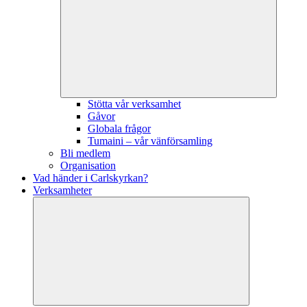
Stötta vår verksamhet
Gåvor
Globala frågor
Tumaini – vår vänförsamling
Bli medlem
Organisation
Vad händer i Carlskyrkan?
Verksamheter