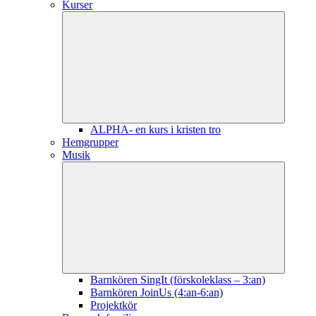
Kurser
ALPHA- en kurs i kristen tro
Hemgrupper
Musik
Barnkören SingIt (förskoleklass – 3:an)
Barnkören JoinUs (4:an-6:an)
Projektkör