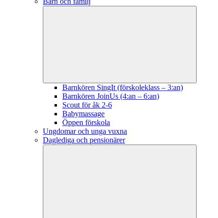
Barn och familj
Barnkören SingIt (förskoleklass – 3:an)
Barnkören JoinUs (4:an – 6:an)
Scout för åk 2-6
Babymassage
Öppen förskola
Ungdomar och unga vuxna
Daglediga och pensionärer