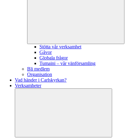
Stötta vår verksamhet
Gåvor
Globala frågor
Tumaini – vår vänförsamling
Bli medlem
Organisation
Vad händer i Carlskyrkan?
Verksamheter