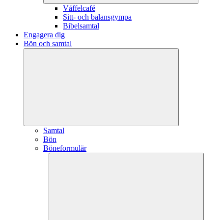
Våffelcafé
Sitt- och balansgympa
Bibelsamtal
Engagera dig
Bön och samtal
Samtal
Bön
Böneformulär