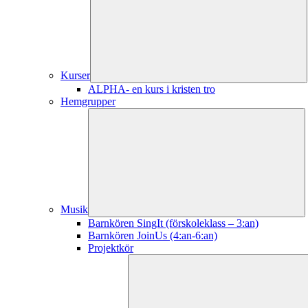
Kurser
ALPHA- en kurs i kristen tro
Hemgrupper
Musik
Barnkören SingIt (förskoleklass – 3:an)
Barnkören JoinUs (4:an-6:an)
Projektkör