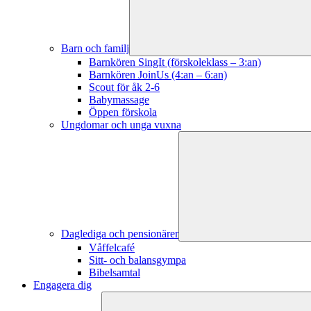
Barn och familj
Barnkören SingIt (förskoleklass – 3:an)
Barnkören JoinUs (4:an – 6:an)
Scout för åk 2-6
Babymassage
Öppen förskola
Ungdomar och unga vuxna
Daglediga och pensionärer
Våffelcafé
Sitt- och balansgympa
Bibelsamtal
Engagera dig