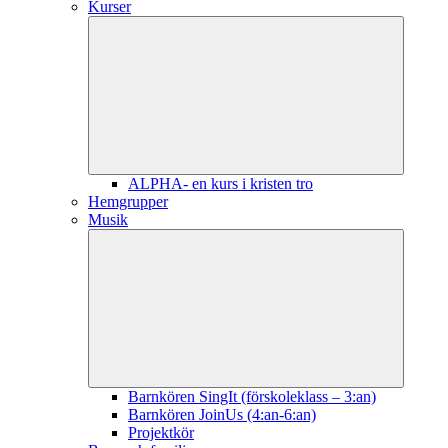
Kurser
ALPHA- en kurs i kristen tro
Hemgrupper
Musik
Barnkören SingIt (förskoleklass – 3:an)
Barnkören JoinUs (4:an-6:an)
Projektkör