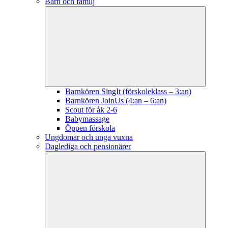
Barn och familj
Barnkören SingIt (förskoleklass – 3:an)
Barnkören JoinUs (4:an – 6:an)
Scout för åk 2-6
Babymassage
Öppen förskola
Ungdomar och unga vuxna
Daglediga och pensionärer