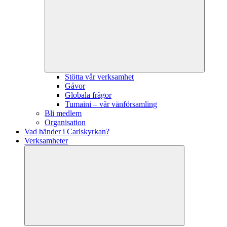
Stötta vår verksamhet
Gåvor
Globala frågor
Tumaini – vår vänförsamling
Bli medlem
Organisation
Vad händer i Carlskyrkan?
Verksamheter