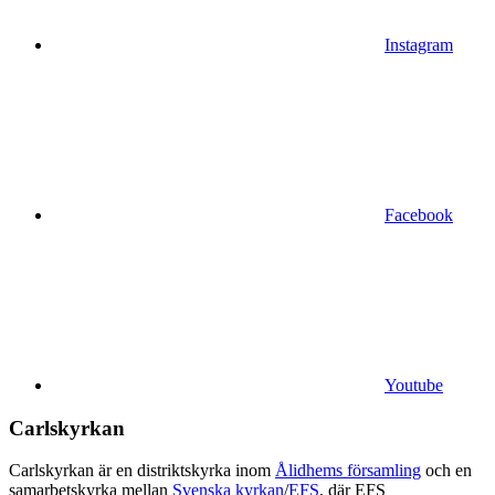
Instagram
Facebook
Youtube
Carlskyrkan
Carlskyrkan är en distriktskyrka inom
Ålidhems församling
och en
samarbetskyrka mellan
Svenska kyrkan
/
EFS
, där EFS