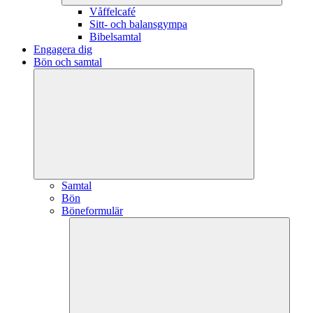
Våffelcafé
Sitt- och balansgympa
Bibelsamtal
Engagera dig
Bön och samtal
Samtal
Bön
Böneformulär