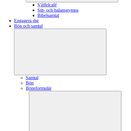
Våffelcafé
Sitt- och balansgympa
Bibelsamtal
Engagera dig
Bön och samtal
Samtal
Bön
Böneformulär