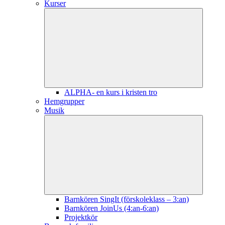
Kurser
ALPHA- en kurs i kristen tro
Hemgrupper
Musik
Barnkören SingIt (förskoleklass – 3:an)
Barnkören JoinUs (4:an-6:an)
Projektkör