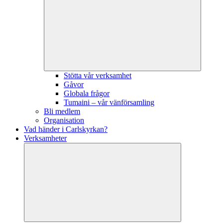
Stötta vår verksamhet
Gåvor
Globala frågor
Tumaini – vår vänförsamling
Bli medlem
Organisation
Vad händer i Carlskyrkan?
Verksamheter