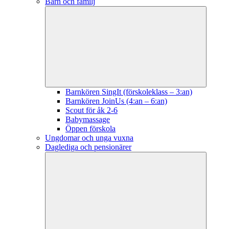
Barn och familj
Barnkören SingIt (förskoleklass – 3:an)
Barnkören JoinUs (4:an – 6:an)
Scout för åk 2-6
Babymassage
Öppen förskola
Ungdomar och unga vuxna
Daglediga och pensionärer